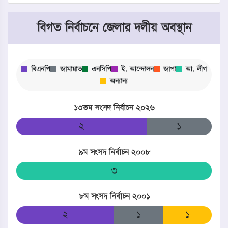
বিগত নির্বাচনে জেলার দলীয় অবস্থান
বিএনপি
জামায়াত
এনসিপি
ই. আন্দোলন
জাপা
আ. লীগ
অন্যান্য
১৩তম সংসদ নির্বাচন ২০২৬
০
২
১
০
০
৯ম সংসদ নির্বাচন ২০০৮
৩
০
০
০
০
৮ম সংসদ নির্বাচন ২০০১
০
২
১
০
১