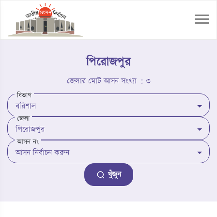
পিরোজপুর
জেলার মোট আসন সংখ্যা : ৩
বিভাগ
জেলা
আসন নং
খুঁজুন