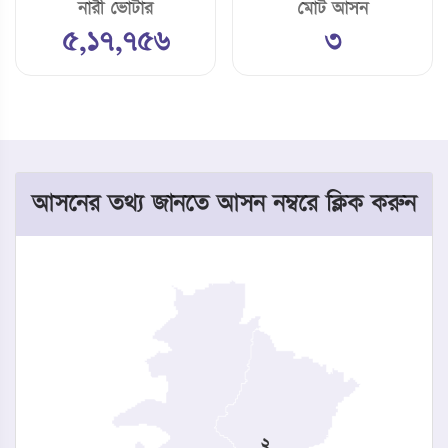
নারী ভোটার
মোট আসন
৫,১৭,৭৫৬
৩
আসনের তথ্য জানতে আসন নম্বরে ক্লিক করুন
২