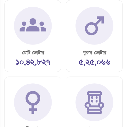
মোট ভোটার
পুরুষ ভোটার
১০,৪২,৮২৭
৫,২৫,০৬৬