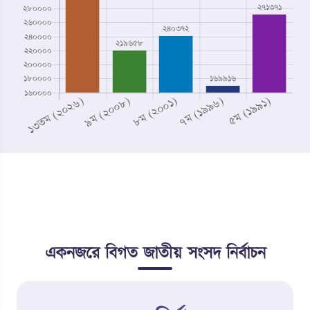
একনজরে বিগত জাতীয় সংসদ নির্বাচন