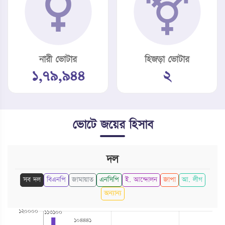
নারী ভোটার
হিজড়া ভোটার
১,৭৯,৯৪৪
২
ভোটে জয়ের হিসাব
দল
সব দল
বিএনপি
জামায়াত
এনসিপি
ই. আন্দোলন
জাপা
আ. লীগ
অন্যান্য