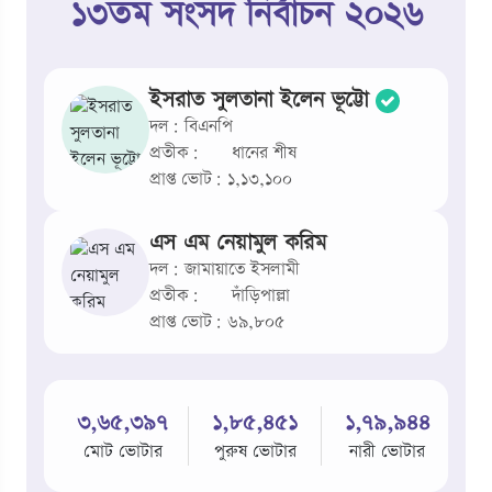
১৩তম সংসদ নির্বাচন ২০২৬
ইসরাত সুলতানা ইলেন ভূট্টো
দল: বিএনপি
প্রতীক:
ধানের শীষ
প্রাপ্ত ভোট: ১,১৩,১০০
এস এম নেয়ামুল করিম
দল: জামায়াতে ইসলামী
প্রতীক:
দাঁড়িপাল্লা
প্রাপ্ত ভোট: ৬৯,৮০৫
৩,৬৫,৩৯৭
১,৮৫,৪৫১
১,৭৯,৯৪৪
মোট ভোটার
পুরুষ ভোটার
নারী ভোটার
হি