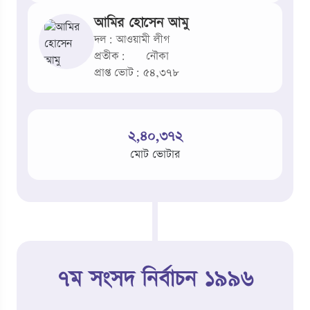
আমির হোসেন আমু
দল: আওয়ামী লীগ
প্রতীক:
নৌকা
প্রাপ্ত ভোট: ৫৪,৩৭৮
২,৪০,৩৭২
মোট ভোটার
৭ম সংসদ নির্বাচন ১৯৯৬