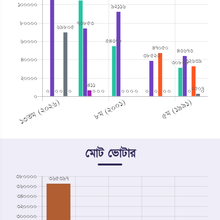
মোট ভোটার