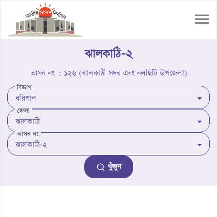
ঝালকাঠি-২
আসন নং : ১২৬ (ঝালকাঠী সদর এবং নলছিটি উপজেলা)
বিভাগ
জেলা
আসন নং
খুঁজুন