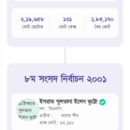
২,১৯,৬৫৮
১৩১
১,৮৫,১৭০
মোট ভোটার
মোট কেন্দ্র
বৈধ ভোট
৮ম সংসদ নির্বাচন ২০০১
ইসরাত সুলতানা ইলেন ভূট্টো
দল: বিএনপি
প্রতীক:
ধানের শীষ
প্রাপ্ত ভোট: ৯২,১১৬