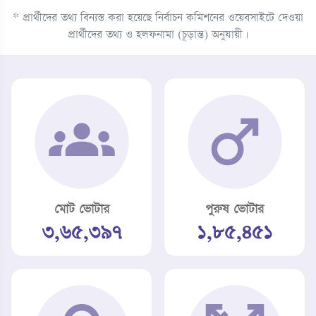
* প্রার্থীদের তথ্য বিন্যস্ত করা হয়েছে নির্বাচন কমিশনের ওয়েবসাইটে দেওয়া
প্রার্থীদের তথ্য ও হলফনামা (চূড়ান্ত) অনুযায়ী।
মোট ভোটার
পুরুষ ভোটার
৩,৬৫,৩৯৭
১,৮৫,৪৫১