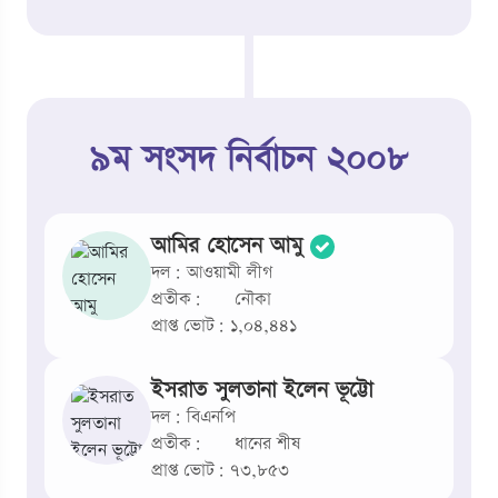
৯ম সংসদ নির্বাচন ২০০৮
আমির হোসেন আমু
দল: আওয়ামী লীগ
প্রতীক:
নৌকা
প্রাপ্ত ভোট: ১,০৪,৪৪১
ইসরাত সুলতানা ইলেন ভূট্টো
দল: বিএনপি
প্রতীক:
ধানের শীষ
প্রাপ্ত ভোট: ৭৩,৮৫৩