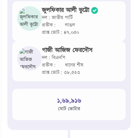
জুলফিকার আলী ভুট্টো
দল: জাতীয় পার্টি
প্রতীক:
লাঙল
প্রাপ্ত ভোট: ৪৭,০৫০
গাজী আজিজ ফেরদৌস
দল: বিএনপি
প্রতীক:
ধানের শীষ
প্রাপ্ত ভোট: ৩৮,৫২৩
১,৬৯,৯১৬
মোট ভোটার