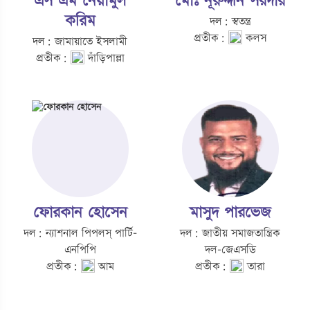
এস এম নেয়ামুল
মোঃ নূরুদ্দীন সরদার
করিম
দল: স্বতন্ত্র
প্রতীক:
কলস
দল: জামায়াতে ইসলামী
প্রতীক:
দাঁড়িপাল্লা
ফোরকান হোসেন
মাসুদ পারভেজ
দল: ন্যাশনাল পিপলস্‌ পার্টি-
দল: জাতীয় সমাজতান্ত্রিক
এনপিপি
দল-জেএসডি
প্রতীক:
আম
প্রতীক:
তারা