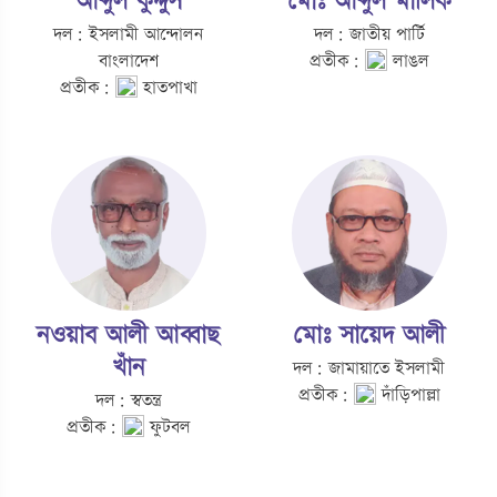
আব্দুল কুদ্দুস
মোঃ আব্দুল মালিক
দল: ইসলামী আন্দোলন
দল: জাতীয় পার্টি
বাংলাদেশ
প্রতীক:
লাঙল
প্রতীক:
হাতপাখা
নওয়াব আলী আব্বাছ
মোঃ সায়েদ আলী
খাঁন
দল: জামায়াতে ইসলামী
প্রতীক:
দাঁড়িপাল্লা
দল: স্বতন্ত্র
প্রতীক:
ফুটবল