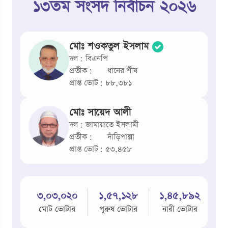
১৩তম সংসদ নির্বাচন ২০২৬
মোঃ শওকতুল ইসলাম
দল: বিএনপি
প্রতীক:
ধানের শীষ
প্রাপ্ত ভোট: ৮৮,৩৮১
মোঃ সায়েদ আলী
দল: জামায়াতে ইসলামী
প্রতীক:
দাঁড়িপাল্লা
প্রাপ্ত ভোট: ৫৩,৪৫৮
৩,০৩,০২০
১,৫৭,১২৮
১,৪৫,৮৯২
মোট ভোটার
পুরুষ ভোটার
নারী ভোটার