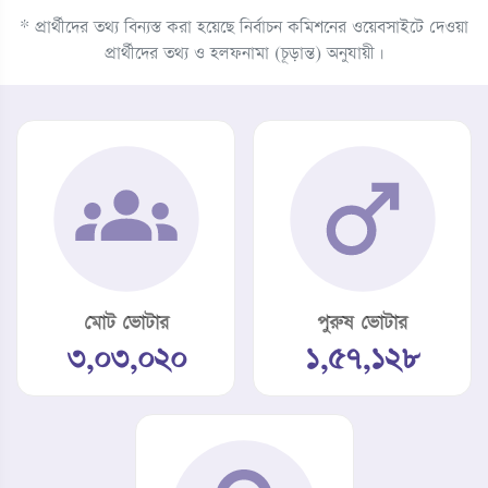
* প্রার্থীদের তথ্য বিন্যস্ত করা হয়েছে নির্বাচন কমিশনের ওয়েবসাইটে দেওয়া
প্রার্থীদের তথ্য ও হলফনামা (চূড়ান্ত) অনুযায়ী।
মোট ভোটার
পুরুষ ভোটার
৩,০৩,০২০
১,৫৭,১২৮