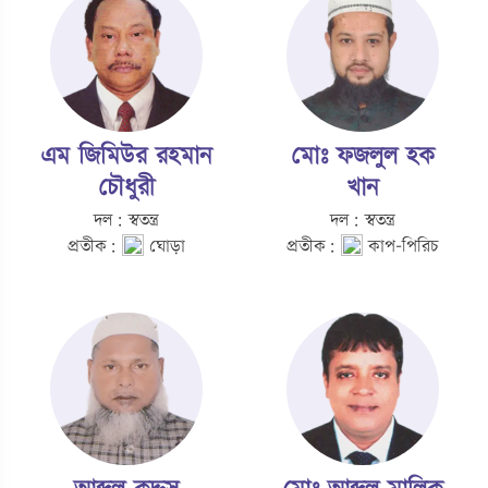
এম জিমিউর রহমান
মোঃ ফজলুল হক
চৌধুরী
খান
দল: স্বতন্ত্র
দল: স্বতন্ত্র
প্রতীক:
ঘোড়া
প্রতীক:
কাপ-পিরিচ