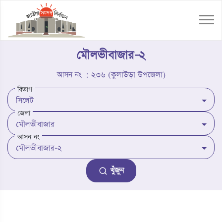
মৌলভীবাজার-২
আসন নং : ২৩৬ (কুলাউড়া উপজেলা)
বিভাগ
জেলা
আসন নং
খুঁজুন