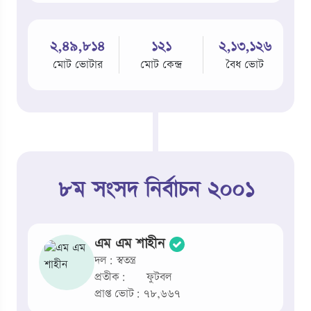
২,৪৯,৮১৪
১২১
২,১৩,১২৬
মোট ভোটার
মোট কেন্দ্র
বৈধ ভোট
৮ম সংসদ নির্বাচন ২০০১
এম এম শাহীন
দল: স্বতন্ত্র
প্রতীক:
ফুটবল
প্রাপ্ত ভোট: ৭৮,৬৬৭