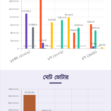
মোট ভোটার