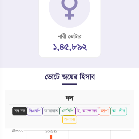
নারী ভোটার
১,৪৫,৮৯২
ভোটে জয়ের হিসাব
দল
সব দল
বিএনপি
জামায়াত
এনসিপি
ই. আন্দোলন
জাপা
আ. লীগ
অন্যান্য