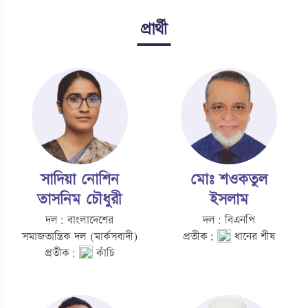
প্রার্থী
সাদিয়া নোশিন
মোঃ শওকতুল
তাসনিম চৌধুরী
ইসলাম
দল: বাংলাদেশের
দল: বিএনপি
সমাজতান্ত্রিক দল (মার্কসবাদী)
প্রতীক:
ধানের শীষ
প্রতীক:
কাঁচি