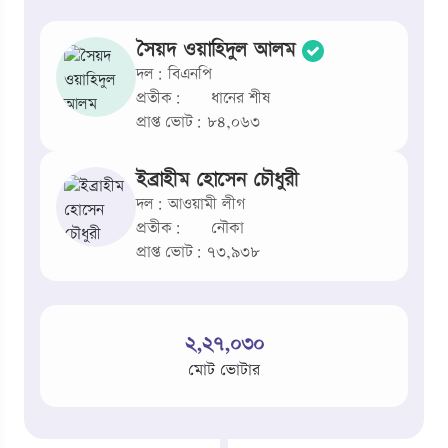
সৈয়দ ওয়াহিদুল আলম
দল: বিএনপি
প্রতীক:
ধানের শীষ
প্রাপ্ত ভোট: ৮৪,০৬৩
ইব্রাহীম হোসেন চৌধুরী
দল: আওয়ামী লীগ
প্রতীক:
নৌকা
প্রাপ্ত ভোট: ৭৩,৯৩৮
২,২৭,০৩০
মোট ভোটার