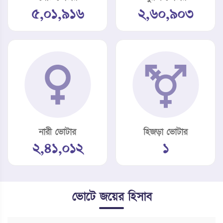
৫,০১,৯১৬
২,৬০,৯০৩
নারী ভোটার
হিজড়া ভোটার
২,৪১,০১২
১
ভোটে জয়ের হিসাব