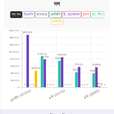
দল
সব দল
বিএনপি
জামায়াত
এনসিপি
ই. আন্দোলন
জাপা
আ. লীগ
অন্যান্য