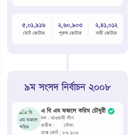
৫,০১,৯১৬
২,৬০,৯০৩
২,৪১,০১২
মোট ভোটার
পুরুষ ভোটার
নারী ভোটার
হি
৯ম সংসদ নির্বাচন ২০০৮
এ বি এম ফজলে করিম চৌধুরী
দল: আওয়ামী লীগ
প্রতীক:
নৌকা
প্রাপ্ত ভোট: ৮৬,৬০৬