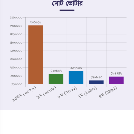
মোট ভোটার