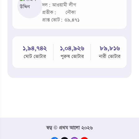
দল: আওয়ামী লীগ
প্রতীক:
নৌকা
প্রাপ্ত ভোট: ৩৯,৪৭১
১,৯৪,৭৪২
১,০৪,৯২৬
৮৯,৮১৬
মোট ভোটার
পুরুষ ভোটার
নারী ভোটার
স্বত্ব © প্রথম আলো ২০২৬