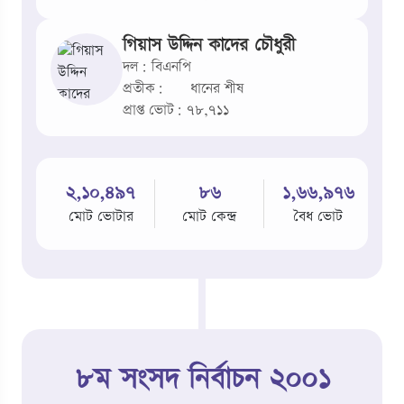
গিয়াস উদ্দিন কাদের চৌধুরী
দল: বিএনপি
প্রতীক:
ধানের শীষ
প্রাপ্ত ভোট: ৭৮,৭১১
২,১০,৪৯৭
৮৬
১,৬৬,৯৭৬
মোট ভোটার
মোট কেন্দ্র
বৈধ ভোট
৮ম সংসদ নির্বাচন ২০০১